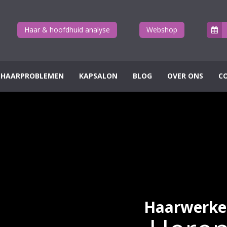
Haar & hoofdhuid analyse
Webshop
HAARPROBLEMEN
KAPSALON
BLOG
OVER ONS
C
Haarwerke