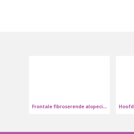
n
Frontale fibroserende alopecia bij vrouwen