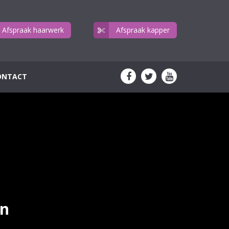
Afspraak haarwerk
Afspraak kapper
ONTACT
n