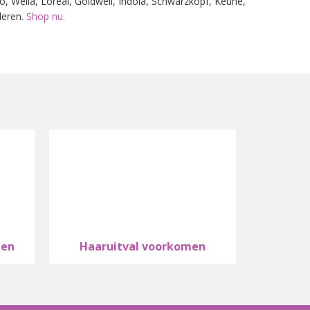
, Wella, Lóreal, Goldwell, Indola, Schwarzkopf, Keune,
deren.
Shop nu.
en
Haaruitval voorkomen