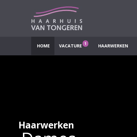
1
HOME
VACATURE
HAARWERKEN
Haarwerken