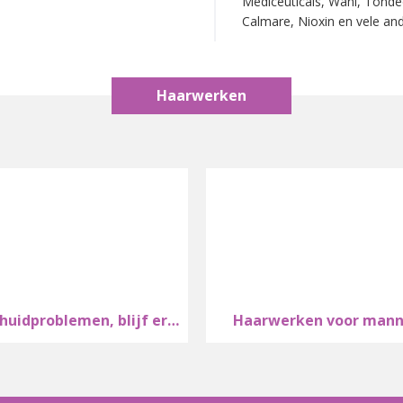
Mediceuticals, Wahl, Tondeo
Calmare, Nioxin en vele an
Haarwerken
Hoofdhuidproblemen, blijf er niet mee lopen!
Haarwerken voor mann