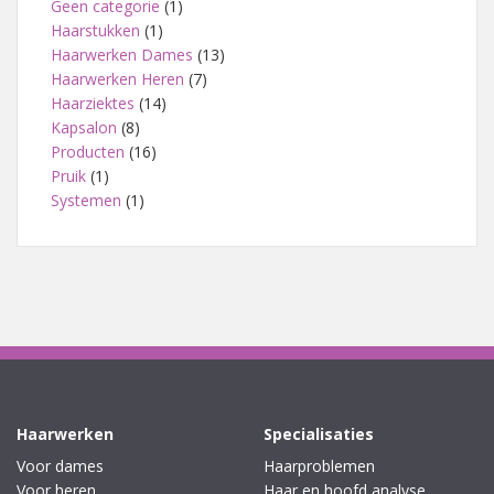
Geen categorie
(1)
Haarstukken
(1)
Haarwerken Dames
(13)
Haarwerken Heren
(7)
Haarziektes
(14)
Kapsalon
(8)
Producten
(16)
Pruik
(1)
Systemen
(1)
Haarwerken
Specialisaties
Voor dames
Haarproblemen
Voor heren
Haar en hoofd analyse