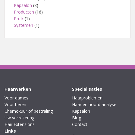
Kapsalon
(8)
Producten
(16)
Pruik
(1)
Systemen
(1)
Haarwerken
Specialisaties
Voor dames
Haarproblemen
Voor heren
Haar en hoofd analyse
Chemokuur of bestraling
Kapsalon
Uw verzekering
Blog
Hair Extensions
Contact
Links