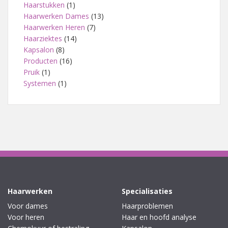
Haarstukken
(1)
Haarwerken Dames
(13)
Haarwerken Heren
(7)
Haarziektes
(14)
Kapsalon
(8)
Producten
(16)
Pruik
(1)
Systemen
(1)
Haarwerken
Specialisaties
Voor dames
Haarproblemen
Voor heren
Haar en hoofd analyse