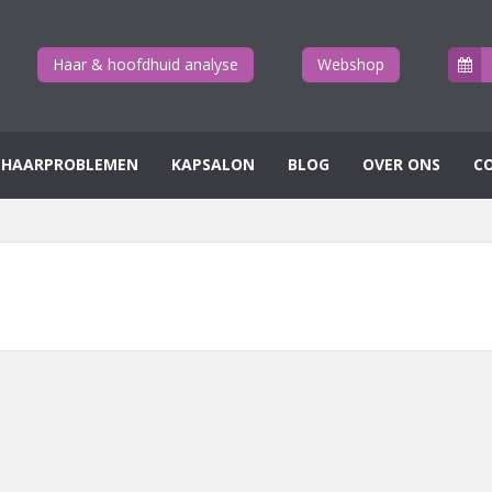
Haar & hoofdhuid analyse
Webshop
HAARPROBLEMEN
KAPSALON
BLOG
OVER ONS
C